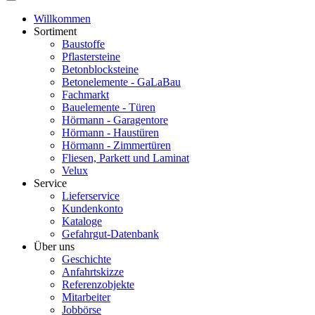
Willkommen
Sortiment
Baustoffe
Pflastersteine
Betonblocksteine
Betonelemente - GaLaBau
Fachmarkt
Bauelemente - Türen
Hörmann - Garagentore
Hörmann - Haustüren
Hörmann - Zimmertüren
Fliesen, Parkett und Laminat
Velux
Service
Lieferservice
Kundenkonto
Kataloge
Gefahrgut-Datenbank
Über uns
Geschichte
Anfahrtskizze
Referenzobjekte
Mitarbeiter
Jobbörse