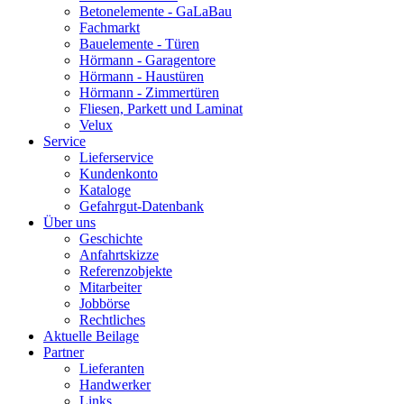
Betonelemente - GaLaBau
Fachmarkt
Bauelemente - Türen
Hörmann - Garagentore
Hörmann - Haustüren
Hörmann - Zimmertüren
Fliesen, Parkett und Laminat
Velux
Service
Lieferservice
Kundenkonto
Kataloge
Gefahrgut-Datenbank
Über uns
Geschichte
Anfahrtskizze
Referenzobjekte
Mitarbeiter
Jobbörse
Rechtliches
Aktuelle Beilage
Partner
Lieferanten
Handwerker
Links