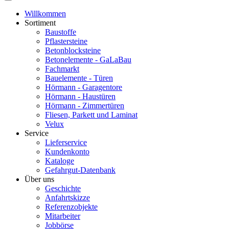
Willkommen
Sortiment
Baustoffe
Pflastersteine
Betonblocksteine
Betonelemente - GaLaBau
Fachmarkt
Bauelemente - Türen
Hörmann - Garagentore
Hörmann - Haustüren
Hörmann - Zimmertüren
Fliesen, Parkett und Laminat
Velux
Service
Lieferservice
Kundenkonto
Kataloge
Gefahrgut-Datenbank
Über uns
Geschichte
Anfahrtskizze
Referenzobjekte
Mitarbeiter
Jobbörse